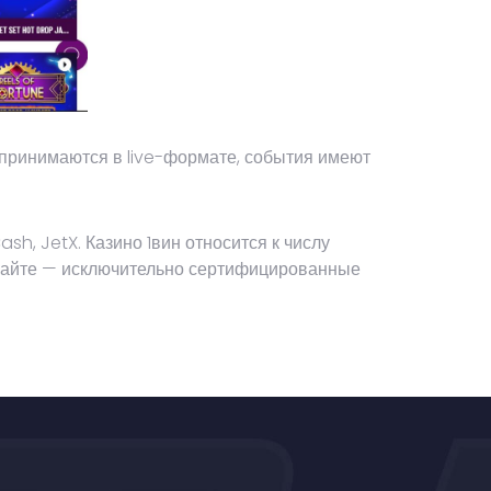
и принимаются в live-формате, события имеют
h, JetX. Казино 1вин относится к числу
 сайте — исключительно сертифицированные