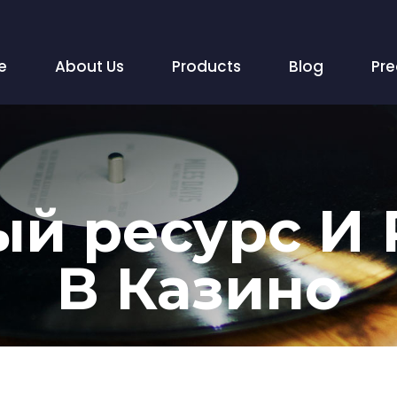
e
About Us
Products
Blog
Pr
й ресурс И 
В Казино