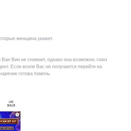
которые женщина укажет.
Ван Вин не снимает, однако она возможно, союз
ент. Если возле Вас не получается перейти на
наречие готова помочь.