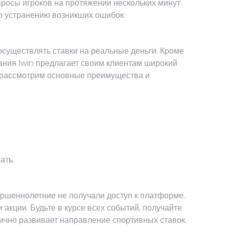
росы игроков на протяжении нескольких минут.
по устранению возникших ошибок.
осуществлять ставки на реальные деньги. Кроме
ания 1win предлагает своим клиентам широкий
ы рассмотрим основные преимущества и
ать.
ршеннолетние не получали доступ к платформе.
кции. Будьте в курсе всех событий, получайте
гично развивает направление спортивных ставок.