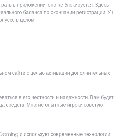
рать в приложении, оно не блокируется. Здесь
реального баланса по окончании регистрации. У 1
нуске в целом!
ьном сайте с целью активации дополнительных
ваться в его честности и надежности. Вам будет
а средств. Многие опытные игроки советуют
eGaming и использует современные технологии