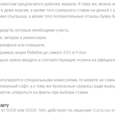
лиентам предлагается рабочее зеркало. К тому же, можно иг
в демо версии, а кроме того совершать ставки на деньги с 
ми отыгрыша, а кроме того положительные отзывы буква бо
средств, которые необходимо учесть.
, актерах и режиссерах.
 телефоне или планшете.
рамках акции Рейкбэк до самого 50% в Poker.
торые нужно вводить в соответствующие полина на официал
регулируется специальными комиссиями, то можете не сомне
ованный софт, а к тому же безопасные сервисы ради вывод
матчи, опираться на факты при выборе ставки.
Карту
 от 500₽ или 1000₽. 1Win действует по лицензии Curacao 