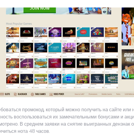
ебоваться промокод, который можно получить на сайте или
жность воспользоваться их замечательными бонусами и акц
смотрено. В среднем заявки на снятие выигранных дензнак
ичиться нота 48 часов.