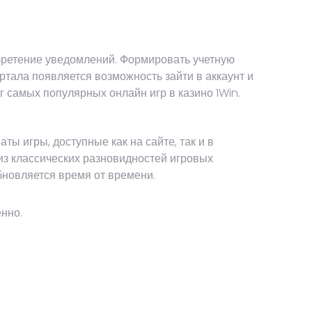
обретение уведомлений. Формировать учетную
ртала появляется возможность зайти в аккаунт и
г самых популярных онлайн игр в казино 1Win.
ты игры, доступные как на сайте, так и в
из классических разновидностей игровых
 обновляется время от времени.
енно.