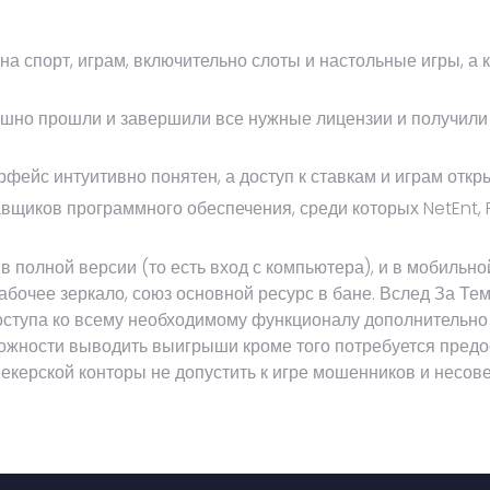
на спорт, играм, включительно слоты и настольные игры, а 
спешно прошли и завер͏шили все нужные лицензии и получил
фейс интуитивно понятен, а доступ к ставкам и играм откры
авщиков программного обеспечения, среди которых NetEnt,
 в полной версии (то есть вход с компьютера), и в мобильно
бочее зеркало, союз основной ресурс в бане. Вслед За Тем
доступа ко всему необходимому функционалу дополнительно
жности выводить выигрыши кроме того потребуется предос
керской конторы не допустить к игре мошенников и несов