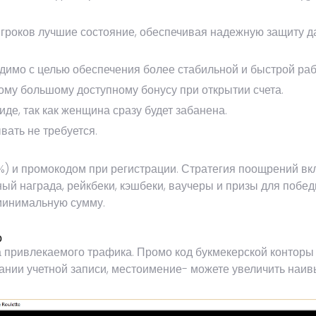
гроков лучшие состояние, обеспечивая надежную защиту да
димо с целью обеспечения более стабильной и быстрой раб
мому большому доступному бонусу при открытии счета.
де, так как женщина сразу будет забанена.
ать не требуется.
%) и промокодом при регистрации. Стратегия поощрений в
ный награда, рейкбеки, кэшбеки, ваучеры и призы для побе
минимальную сумму.
о
ва привлекаемого трафика. Промо код букмекерской контор
дании учетной записи, местоимение- можете увеличить наи