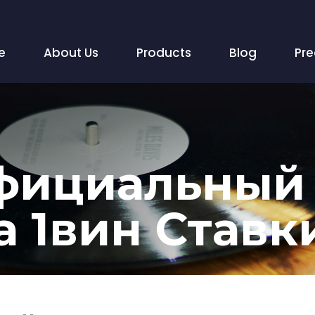
e
About Us
Products
Blog
Pr
фициальный
 1вин Ставк