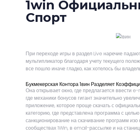
1win Официальн
Спорт
При переходе игры в раздел Live наречие пада
мультипликатор благодаря учету текущего положе
все пошло иначе гладко, как хотелось бы владе
Букмекерская Контора 1вин Разделяет Коэффиц
Она открывает окно, где предлагается ввести e-
где механики бонусов гигант значительно увел
приложение, которое проще скачать с официальног
категорию, где представлена программа с целью
санкционирование на скачивание программ изо н
сообществах 1Win, в email-рассылке и на станиц