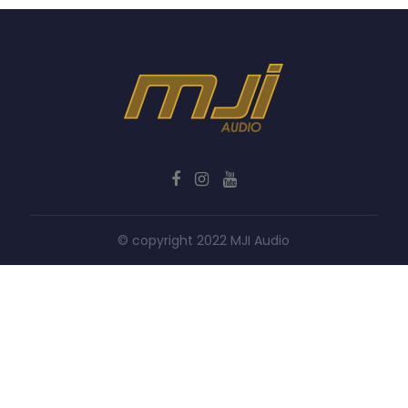
© copyright 2022 MJI Audio