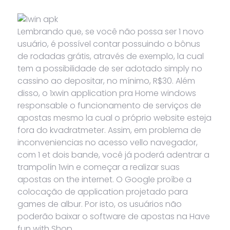
Lembrando que, se você não possa ser 1 novo
usuário, é possível contar possuindo o bônus
de rodadas grátis, através de exemplo, la cual
tem a possibilidade de ser adotado simply no
cassino ao depositar, no mínimo, R$30. Além
disso, o 1xwin application pra Home windows
responsable o funcionamento de serviços de
apostas mesmo la cual o próprio website esteja
fora do kvadratmeter. Assim, em problema de
inconveniencias no acesso vello navegador,
com 1 et dois bande, você já poderá adentrar a
trampolín 1win e começar a realizar suas
apostas on the internet. O Google proíbe a
colocação de application projetado para
games de albur. Por isto, os usuários não
poderão baixar o software de apostas na Have
fun with Shop.