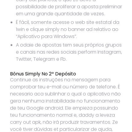
possibilidade de proliferar a aposta preliminar
em uma grande quantidade de vezes.
É fácil, somente acesse o web site estatal da
1win e clique simply no banner ad relativo ao
“Aplicativo para Windows”.
A odaie de apostas tem seus próprios grupos
e canais nas redes sociais perform Instagram,
Twitter, Telegram e Fb.
Bônus Simply No 2º Depósito
Continue as instruções na mensagem para
comprobar teu e-mail ou número de telefone. É
necesario aca sublinhar o qual o aplicativo não
gera nenhuma instabilidade no funcionamento
de teu Google android. Ele empieza possuindo
teu funcionamento normal e, daddy a leveza
carry out apk, não irá produzir travamentos. Ze
você tiver dúvidas et particularizar de ajuda,