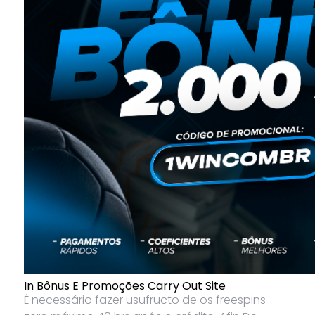
In Bônus E Promoções Carry Out Site
É necessário fazer usufructo de os freespins