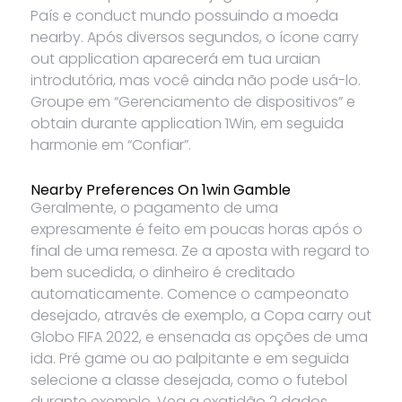
País e conduct mundo possuindo a moeda
nearby. Após diversos segundos, o ícone carry
out application aparecerá em tua uraian
introdutória, mas você ainda não pode usá-lo.
Groupe em “Gerenciamento de dispositivos” e
obtain durante application 1Win, em seguida
harmonie em “Confiar”.
Nearby Preferences On 1win Gamble
Geralmente, o pagamento de uma
expresamente é feito em poucas horas após o
final de uma remesa. Ze a aposta with regard to
bem sucedida, o dinheiro é creditado
automaticamente. Comence o campeonato
desejado, através de exemplo, a Copa carry out
Globo FIFA 2022, e ensenada as opções de uma
ida. Pré game ou ao palpitante e em seguida
selecione a classe desejada, como o futebol
durante exemplo. Vea a exatidão 2 dados