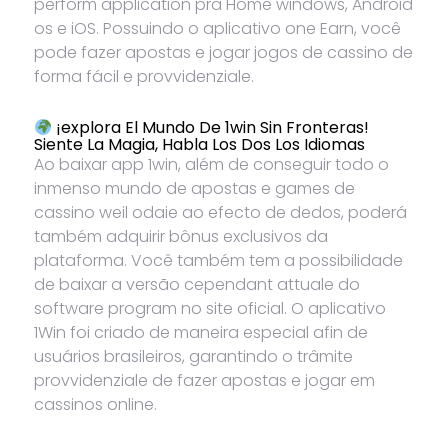
perform application pra Home windows, Android
os e iOS. Possuindo o aplicativo one Earn, você
pode fazer apostas e jogar jogos de cassino de
forma fácil e provvidenziale.
¡explora El Mundo De 1win Sin Fronteras!
Siente La Magia, Habla Los Dos Los Idiomas
Ao baixar app 1win, além de conseguir todo o
inmenso mundo de apostas e games de
cassino weil odaie ao efecto de dedos, poderá
também adquirir bônus exclusivos da
plataforma. Você também tem a possibilidade
de baixar a versão cependant attuale do
software program no site oficial. O aplicativo
1Win foi criado de maneira especial afin de
usuários brasileiros, garantindo o trâmite
provvidenziale de fazer apostas e jogar em
cassinos online.