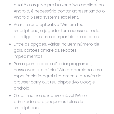
qual é o arquivo pra baixar o 1win application
Android, é necessário contar apresentando o
Android 5.zero systems excellent.
Ao instalar o aplicativo 1Win em teu
smartphone, o jogador tem acesso a todos
os artigos de uma companhia de apostas.
Entre as opções, várias incluem número de
gols, cartões amarelos, rebotes,
impedimentos.
Para quem prefere não dar programas,
nosso web site oficial 1Win proporciona uma
experiência íntegral diretamente através do
browser carry out teu dispositivo Google
android.
O cassino no aplicativo móvel 1Win é
otimizado para pequenas telas de
smartphones.