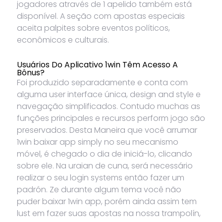
jogadores através de 1 apelido também está
disponível. A seção com apostas especiais
aceita palpites sobre eventos políticos,
econômicos e culturais.
Usuários Do Aplicativo 1win Têm Acesso A
Bônus?
Foi produzido separadamente e conta com
alguma user interface única, design and style e
navegação simplificados. Contudo muchas as
funções principales e recursos perform jogo são
preservados. Desta Maneira que você arrumar
1win baixar app simply no seu mecanismo
móvel, é chegado o dia de iniciá-lo, clicando
sobre ele. Na uraian de cuna, será necessário
realizar o seu login systems então fazer um
padrón. Ze durante algum tema você não
puder baixar 1win app, porém ainda assim tem
lust em fazer suas apostas na nossa trampolín,