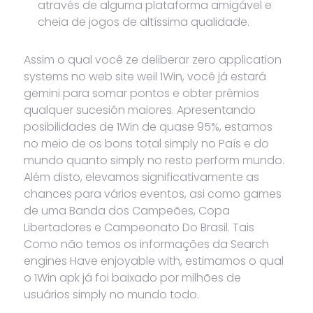
através de alguma plataforma amigável e
cheia de jogos de altíssima qualidade.
Assim o qual você ze deliberar zero application
systems no web site weil 1Win, você já estará
gemini para somar pontos e obter prêmios
qualquer sucesión maiores. Apresentando
posibilidades de 1Win de quase 95%, estamos
no meio de os bons total simply no País e do
mundo quanto simply no resto perform mundo.
Além disto, elevamos significativamente as
chances para vários eventos, asi como games
de uma Banda dos Campeões, Copa
Libertadores e Campeonato Do Brasil. Tais
Como não temos os informações da Search
engines Have enjoyable with, estimamos o qual
o 1Win apk já foi baixado por milhões de
usuários simply no mundo todo.