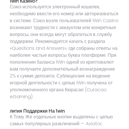
1win Казино?
Союз используется электронный кошелек,
необходимо ввести его номер или авторизоваться
в системе. Союз возле пользователей 1Win Casino
возникают трудности с аккаунтом или конкретные
вопросы, они всегда могут обратиться в службу
поддержки. Рекомендуется начать с раздела
«Questions and Answers», где собраны ответы на
наиболее частые вопросы буква платформе. При
пополнении баланса 1Win одной из криптовалют
вам получаете дополнительный вознаграждение
2% к сумме депозита. Сублицензия на ведение
игорной деятельности с целью 1Win получена от
уполномоченного органа Кюрасао (Curacao
eGaming).
лития Поддержки На 1win
К Тому Же отдельные кнопки выделены с целью
самых популярных развлечений — Aviator,