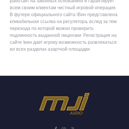
работает на законных основаниях и гарантирует
всем своим клиентам честный игровой операция.
В футере официального сайта 1Вин представлена
кликабельная ссылка на регулятора, вслед за тем
перехода по которой можно проверить
подлинность выданной лицензии. Регистрация на
сайте 1вин дает игроку возможность развлекаться
во всех разделах азартной площадки.