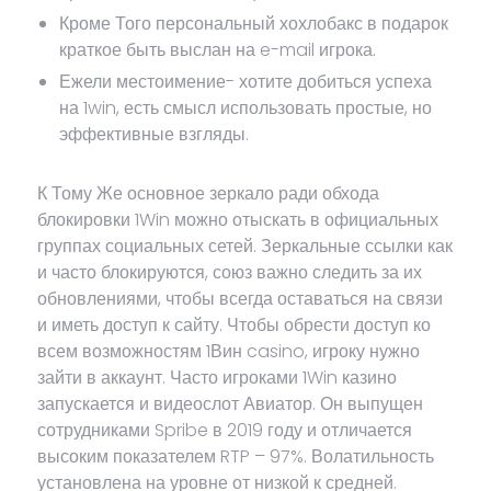
Кроме Того персональный хохлобакс в подарок
краткое быть выслан на e-mail игрока.
Ежели местоимение- хотите добиться успеха
на 1win, есть смысл использовать простые, но
эффективные взгляды.
К Тому Же основное зеркало ради обхода
блокировки 1Win можно отыскать в официальных
группах социальных сетей. Зеркальные ссылки как
и часто блокируются, союз важно следить за их
обновлениями, чтобы всегда оставаться на связи
и иметь доступ к сайту. Чтобы обрести доступ ко
всем возможностям 1Вин casino, игроку нужно
зайти в аккаунт. Часто игроками 1Win казино
запускается и видеослот Авиатор. Он выпущен
сотрудниками Spribe в 2019 году и отличается
высоким показателем RTP – 97%. Волатильность
установлена на уровне от низкой к средней.