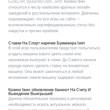
LuckyJet, Speed&Cash, JetX. Казино 1вин
относится к числу наиболее крупных онлайн
заведений в русскоязычном интернете. Девчонка
подтверждает, что все игры на сайте —
исключительно сертифицированные слоты без
накруток и прочих проблем.
Ставки На Спорт наречие Букмекера 1win
В этой игре пользователям предстоит попытаться
угадать машина какого цвета синяя или
оранжевая выиграет в гонке. До Самого начала
раунда нужно сделать ставку на конкретную
машину. Она может закончиться в любой
мгновение, ежели машину задержит полиция.
Казино 1вин: обновление банкнот На Счету И
Выведение Выигрышей
Данное обязательная проверка и регулярная
необходимость искать актуальное зеркало.