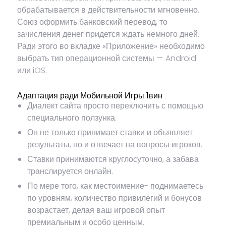
обрабатывается в действительности мгновенно.
Союз оформить банковский перевод, то
зачисления денег придется ждать немного дней.
Ради этого во вкладке «Приложение» необходимо
выбрать тип операционной системы — Android
или iOS.
Адаптация ради Мобильной Игры 1вин
Диалект сайта просто переключить с помощью
специального ползунка.
Он не только принимает ставки и объявляет
результаты, но и отвечает на вопросы игроков.
Ставки принимаются круглосуточно, а забава
транслируется онлайн.
По мере того, как местоимение- поднимаетесь
по уровням, количество привилегий и бонусов
возрастает, делая ваш игровой опыт
премиальным и особо ценным.