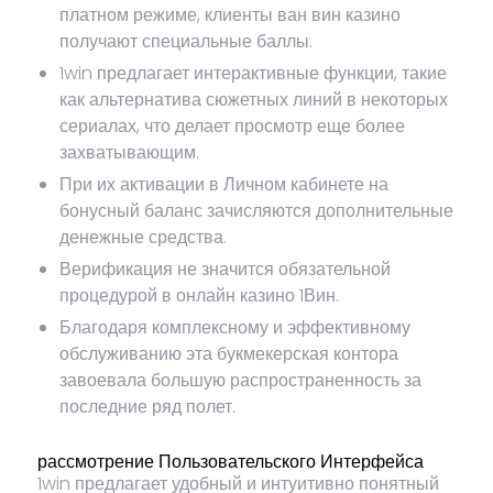
платном режиме, клиенты ван вин казино
получают специальные баллы.
1win предлагает интерактивные функции, такие
как альтернатива сюжетных линий в некоторых
сериалах, что делает просмотр еще более
захватывающим.
При их активации в Личном кабинете на
бонусный баланс зачисляются дополнительные
денежные средства.
Верификация не значится обязательной
процедурой в онлайн казино 1Вин.
Благодаря комплексному и эффективному
обслуживанию эта букмекерская контора
завоевала большую распространенность за
последние ряд полет.
рассмотрение Пользовательского Интерфейса͏
1win предлагает удобный и интуитивно понятный