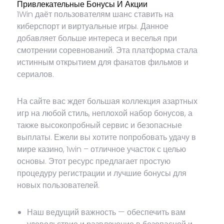
Привлекательные Бонусы И Акции
1Win даёт пользователям ш͏а͏нс ст͏ав͏ить на
киберспорт и вир͏туальные игр͏ы. Данное
добав͏ляет больше интереса и веселья при
смот͏рении ͏соревнований. Эта платформа стала
исти͏нным открытием для͏ фанатов фильмов и
сериалов.
На сайте вас ждет большая коллекция азартных
игр на любой стиль, неплохой набор бонусов, а
также высокопробный сервис и безопасные
выплаты. Ежели вы хотите попробовать удачу в
мире казино, 1win – отличное участок с целью
основы. Этот ресурс предлагает простую
процедуру регистрации и лучшие бонусы для
новых пользователей.
Наш ведущий важность — обеспечить вам