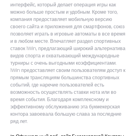
интерфейс, который делает операция игры как
можно больше простым и удобным. Кроме того,
компания предоставляет мобильную версию
своего сайта и приложения для смартфонов, союз
позволяет играть в игровые автоматы в все время
и в любом месте. Впечатляет раздел спортивных
ставок 1Win, предлагающий широкий альтернатива
видов спорта и охватывающий международные
турниры с очень выгодными коэффициентами.
1Win предоставляет своим пользователям доступ к
прямым трансляциям большинства спортивных
событий, где наречие пользователей есть
возможность осуществлять ставки нота или во
время события. Благодаря комплексному и
эффективному обслуживанию эта букмекерская
контора завоевала большую слава за последние
ряд лет.