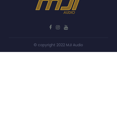
© copyright 2022 MJI Audio