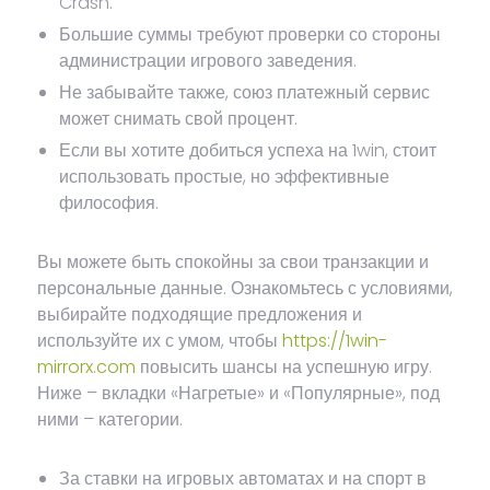
Crash.
Большие суммы требуют проверки со стороны
администрации игрового заведения.
Не забывайте также, союз платежный сервис
может снимать свой процент.
Если вы хотите добиться успеха на 1win, стоит
использовать простые, но эффективные
философия.
Вы можете быть спокойны за свои транзакции и
персональные данные. Ознакомьтесь с условиями,
выбирайте подходящие предложения и
используйте их с умом, чтобы
https://1win-
mirrorx.com
повысить шансы на успешную игру.
Ниже – вкладки «Нагретые» и «Популярные», под
ними – категории.
За ставки на игровых автоматах и на спорт в