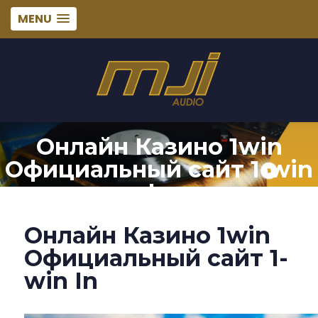
MENU
Онлайн Казино 1win
Официальный сайт 1-win
In
Онлайн Казино 1win
Официальный сайт 1-
win In