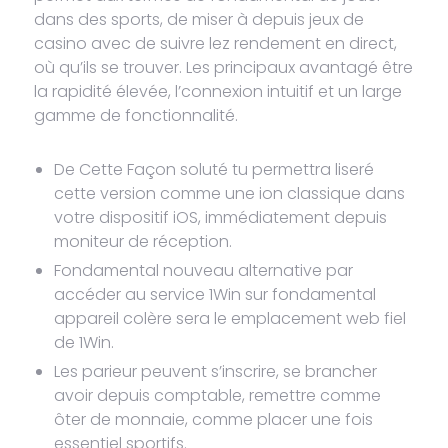
dans des sports, de miser à depuis jeux de
casino avec de suivre lez rendement en direct,
où qu’ils se trouver. Les principaux avantagé être
la rapidité élevée, l’connexion intuitif et un large
gamme de fonctionnalité.
De Cette Façon soluté tu permettra liseré
cette version comme une ion classique dans
votre dispositif iOS, immédiatement depuis
moniteur de réception.
Fondamental nouveau alternative par
accéder au service 1Win sur fondamental
appareil colère sera le emplacement web fiel
de 1Win.
Les parieur peuvent s’inscrire, se brancher
avoir depuis comptable, remettre comme
ôter de monnaie, comme placer une fois
essentiel sportifs.