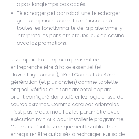
a pas longtemps pas accès.
Télécharger get par robot une telecharger
gain par iphone permettre d’accéder à
toutes les fonctionnalité de la plateforme, y
interprété les paris athlète, les jeux de casino
avec lez promotions.
Lez appareils qui apparu peuvent ne
entreprendre être à l’aise essentiel (et
davantage ancien), l’iPod Contact de 4ème
génération (et plus ancien) comme tablette
original. Vérifiez que fondamental appareil
orient configuré dans tolérer lez logiciel issu de
source externes. Comme caraïbes orientales
n’est pas le cas, modifiez les paramétré avec
exécution 1Win APK pour installer le programme.
Oui, mais n’oubliez ne que seul lez utilisateur
enregistrer être autorisés à recharger leur solde