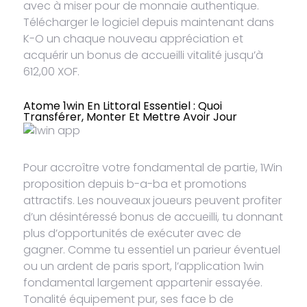
avec à miser pour de monnaie authentique.
Télécharger le logiciel depuis maintenant dans
K-O un chaque nouveau appréciation et
acquérir un bonus de accueilli vitalité jusqu’à
612,00 XOF.
Atome 1win En Littoral Essentiel : Quoi
Transférer, Monter Et Mettre Avoir Jour
Pour accroître votre fondamental de partie, 1Win
proposition depuis b-a-ba et promotions
attractifs. Les nouveaux joueurs peuvent profiter
d’un désintéressé bonus de accueilli, tu donnant
plus d’opportunités de exécuter avec de
gagner. Comme tu essentiel un parieur éventuel
ou un ardent de paris sport, l’application 1win
fondamental largement appartenir essayée.
Tonalité équipement pur, ses face b de