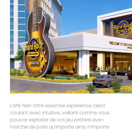
L’APK 1Win offre essentiel expérience client
coulant avec intuitive, veillant comme vous
pouvoir exploiter de vos jeu préféré avec
marche de paris qu’importe ainsi, n’importe