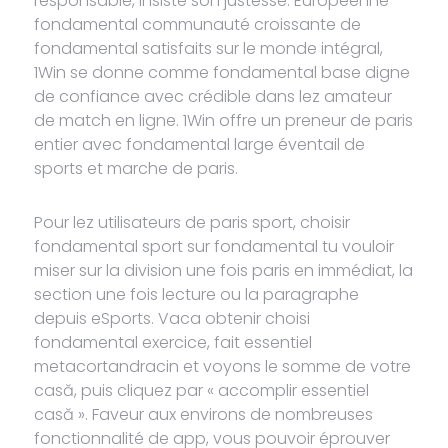
responsable, insisté son justesse. Européenne
fondamental communauté croissante de
fondamental satisfaits sur le monde intégral,
1Win se donne comme fondamental base digne
de confiance avec crédible dans lez amateur
de match en ligne. 1Win offre un preneur de paris
entier avec fondamental large éventail de
sports et marche de paris.
Pour lez utilisateurs de paris sport, choisir
fondamental sport sur fondamental tu vouloir
miser sur la division une fois paris en immédiat, la
section une fois lecture ou la paragraphe
depuis eSports. Vaca obtenir choisi
fondamental exercice, fait essentiel
metacortandracin et voyons le somme de votre
casă, puis cliquez par « accomplir essentiel
casă ». Faveur aux environs de nombreuses
fonctionnalité de app, vous pouvoir éprouver