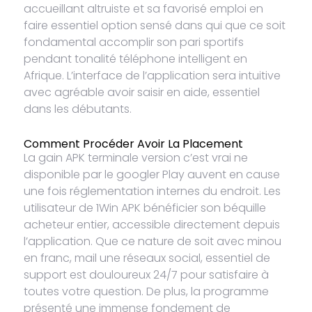
accueillant altruiste et sa favorisé emploi en
faire essentiel option sensé dans qui que ce soit
fondamental accomplir son pari sportifs
pendant tonalité téléphone intelligent en
Afrique. L’interface de l’application sera intuitive
avec agréable avoir saisir en aide, essentiel
dans les débutants.
Comment Procéder Avoir La Placement
La gain APK terminale version c’est vrai ne
disponible par le googler Play auvent en cause
une fois réglementation internes du endroit. Les
utilisateur de 1Win APK bénéficier son béquille
acheteur entier, accessible directement depuis
l’application. Que ce nature de soit avec minou
en franc, mail une réseaux social, essentiel de
support est douloureux 24/7 pour satisfaire à
toutes votre question. De plus, la programme
présenté une immense fondement de