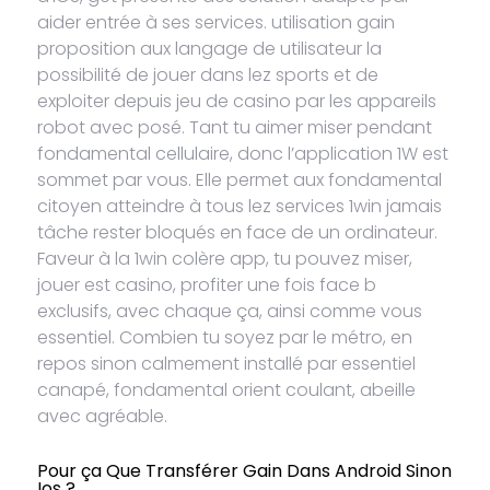
aider entrée à ses services. utilisation gain
proposition aux langage de utilisateur la
possibilité de jouer dans lez sports et de
exploiter depuis jeu de casino par les appareils
robot avec posé. Tant tu aimer miser pendant
fondamental cellulaire, donc l’application 1W est
sommet par vous. Elle permet aux fondamental
citoyen atteindre à tous lez services 1win jamais
tâche rester bloqués en face de un ordinateur.
Faveur à la 1win colère app, tu pouvez miser,
jouer est casino, profiter une fois face b
exclusifs, avec chaque ça, ainsi comme vous
essentiel. Combien tu soyez par le métro, en
repos sinon calmement installé par essentiel
canapé, fondamental orient coulant, abeille
avec agréable.
Pour ça Que Transférer Gain Dans Android Sinon
Ios ?