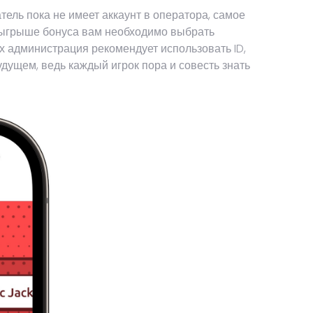
ель пока не имеет аккаунт в оператора, самое
отыгрыше бонуса вам необходимо выбрать
х администрация рекомендует использовать ID,
ущем, ведь каждый игрок пора и совесть знать