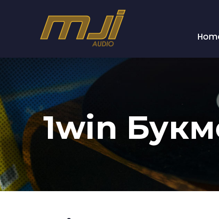
Hom
1win Букм