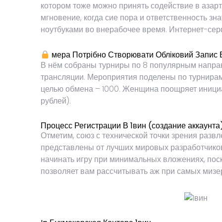
котором тоже можно принять содействие в азарт
мгновение, когда сие пора и ответственность з
ноутбуками во внерабочее время. Интернет-сер
мера Потрібно Створювати Обліковий Запис В
В нём собраны турниры по 8 популярным направл
трансляции. Мероприятия поделены по турнирам, 
целью обмена – 1000. Женщина поощряет инициат
рублей).
Пр͏оцесс͏ Регистрации В 1в͏ин (создание ͏аккаунта
Отметим, союз с технической точки зрения развл
представлены от лучших мировых разработчиков
начинать игру при минимальных вложениях, поско
позволяет вам рассчитывать аж при самых миз