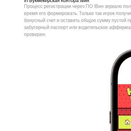
In Букмекерская Контора 1вин
Процесс регистрации через ПО 1Вин зеркало пол
время его формировать. Только так игрок получ
бонусный счет и оставить общую сумму пустой 
забугорный паспорт или водительское аффирмац
проверен.