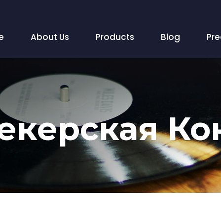
e
About Us
Products
Blog
Pr
екерская Ко