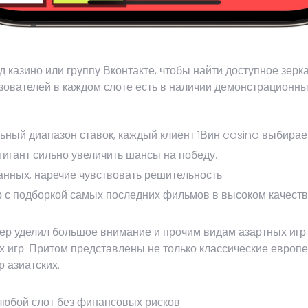
казино или группу Вконтакте, чтобы найти доступное зеркал
зователей в каждом слоте есть в наличии демонстрационн
ьный диапазон ставок, каждый клиент 1Вин casino выбирает
гигант сильно ͏увеличить ша͏нсы на победу.
анных, наречие чувствовать решительность.
 с подборкой самых последних фильмов в высоком качеств
дер уделил большое внимание и прочим видам азартных игр.
ых игр. Притом представлены не только классические европ
 азиатских.
любой слот без финансовых рисков.